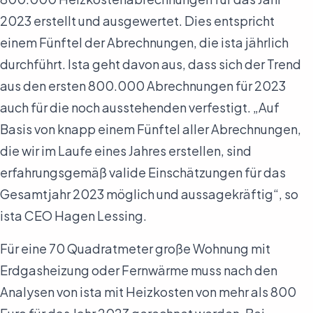
2023 erstellt und ausgewertet. Dies entspricht
einem Fünftel der Abrechnungen, die ista jährlich
durchführt. Ista geht davon aus, dass sich der Trend
aus den ersten 800.000 Abrechnungen für 2023
auch für die noch ausstehenden verfestigt. „Auf
Basis von knapp einem Fünftel aller Abrechnungen,
die wir im Laufe eines Jahres erstellen, sind
erfahrungsgemäß valide Einschätzungen für das
Gesamtjahr 2023 möglich und aussagekräftig“, so
ista CEO Hagen Lessing.
Für eine 70 Quadratmeter große Wohnung mit
Erdgasheizung oder Fernwärme muss nach den
Analysen von ista mit Heizkosten von mehr als 800