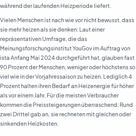
während der laufenden Heizperiode liefert.
Vielen Menschen ist nach wie vor nicht bewusst, dass
sie mehr heizen als sie denken: Laut einer
repräsentativen Umfrage, die das
Meinungsforschungsinstitut YouGov im Auftrag von
ista Anfang Mai 2024 durchgeführt hat, glauben fast
90 Prozent der Menschen, weniger oder höchstens so
viel wie in der Vorjahressaison zu heizen. Lediglich 4
Prozent halten ihren Bedarf an Heizenergie für höher
als vor einem Jahr. Für die meisten Verbraucher
kommen die Preissteigerungen überraschend: Rund
zwei Drittel gab an, sie rechneten mit gleichen oder
sinkenden Heizkosten.