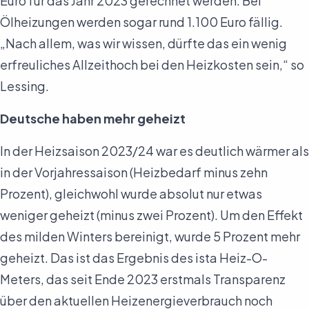
Euro für das Jahr 2023 gerechnet werden. Bei
Ölheizungen werden sogar rund 1.100 Euro fällig.
„Nach allem, was wir wissen, dürfte das ein wenig
erfreuliches Allzeithoch bei den Heizkosten sein,“ so
Lessing.
Deutsche haben mehr geheizt
In der Heizsaison 2023/24 war es deutlich wärmer als
in der Vorjahressaison (Heizbedarf minus zehn
Prozent), gleichwohl wurde absolut nur etwas
weniger geheizt (minus zwei Prozent). Um den Effekt
des milden Winters bereinigt, wurde 5 Prozent mehr
geheizt. Das ist das Ergebnis des ista Heiz-O-
Meters, das seit Ende 2023 erstmals Transparenz
über den aktuellen Heizenergieverbrauch noch