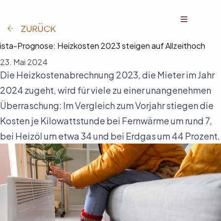
Zum
Inhalt
springen
ZURÜCK
ista-Prognose: Heizkosten 2023 steigen auf Allzeithoch
23. Mai 2024
Die Heizkostenabrechnung 2023, die Mieter im Jahr
2024 zugeht, wird für viele zu einer unangenehmen
Überraschung: Im Vergleich zum Vorjahr stiegen die
Kosten je Kilowattstunde bei Fernwärme um rund 7,
bei Heizöl um etwa 34 und bei Erdgas um 44 Prozent.