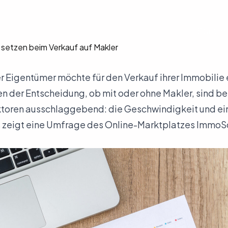
Start
Im
setzen beim Verkauf auf Makler
ler Eigentümer möchte für den Verkauf ihrer Immobilie
 der Entscheidung, ob mit oder ohne Makler, sind be
ktoren ausschlaggebend: die Geschwindigkeit und ei
s zeigt eine Umfrage des Online-Marktplatzes ImmoS