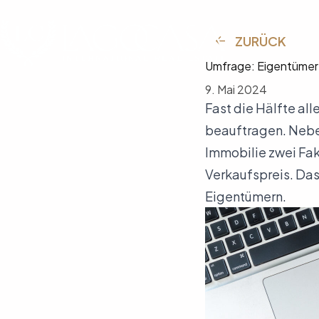
Zum
Inhalt
springen
ZURÜCK
Umfrage: Eigentümer 
9. Mai 2024
Fast die Hälfte al
beauftragen. Neben
Immobilie zwei Fa
Verkaufspreis. Da
Eigentümern.