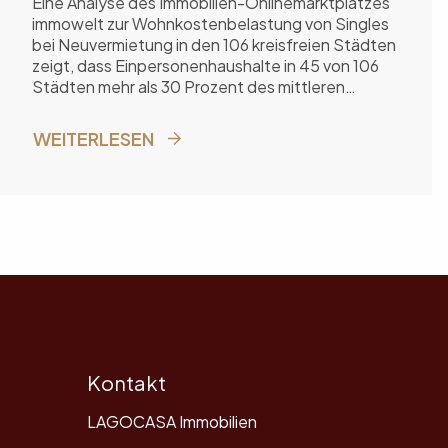
Eine Analyse des Immobilien-Onlinemarktplatzes
immowelt zur Wohnkostenbelastung von Singles
bei Neuvermietung in den 106 kreisfreien Städten
zeigt, dass Einpersonenhaushalte in 45 von 106
Städten mehr als 30 Prozent des mittleren
Nettoeinkommens für die Warmmiete ausgeben
müssen. In München ist die Belastung mit 40
WEITERLESEN
Prozent am höchsten.
Kontakt
LAGOCASA Immobilien