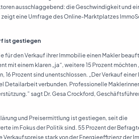
ktoren ausschlaggebend: die Geschwindigkeit und ei
s zeigt eine Umfrage des Online-Marktplatzes ImmoS
f ist gestiegen
ie für den Verkauf ihrer Immobilie einen Makler beauf
nt mit einem klaren „ja“, weitere 15 Prozent möchten 
, 16 Prozent sind unentschlossen. „Der Verkauf einer 
el Detailarbeit verbunden. Professionelle Maklerinn
erstützung.” sagt Dr. Gesa Crockford, Geschäftsführer
ärung und Preisermittlung ist gestiegen, seit die
e im Fokus der Politik sind. 55 Prozent der Befragt
e Verkaufspreise stark von der Energieeffizienz der 