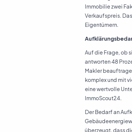
Immobilie zwei Fa
Verkaufspreis. Da
Eigentümern.
Aufklärungsbedar
Auf die Frage, ob s
antworten 48 Proze
Makler beauftragen
komplex und mit vi
eine wertvolle Unt
ImmoScout24.
Der Bedarf an Aufkl
Gebäudeenergiewert
überzeugt, dass di