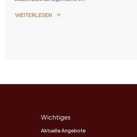
Mehrfamilienhäusern und
Wohnungseigentümergemeinschaften ihren
WEITERLESEN
Antrag stellen.
Wichtiges
Aktuelle Angebote