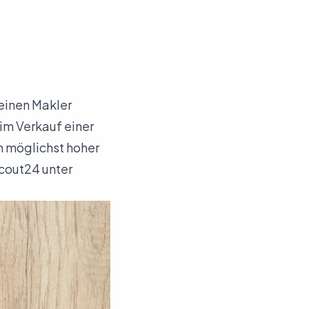
mobilien
Verkaufen
Über mich
Kontakt
 einen Makler
im Verkauf einer
n möglichst hoher
cout24 unter