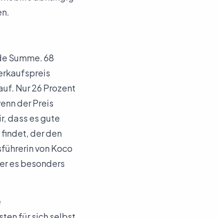
en.
nde Summe. 68
erkaufspreis
uf. Nur 26 Prozent
wenn der Preis
r, dass es gute
findet, der den
führerin von Koco
Wer es besonders
e
en für sich selbst.