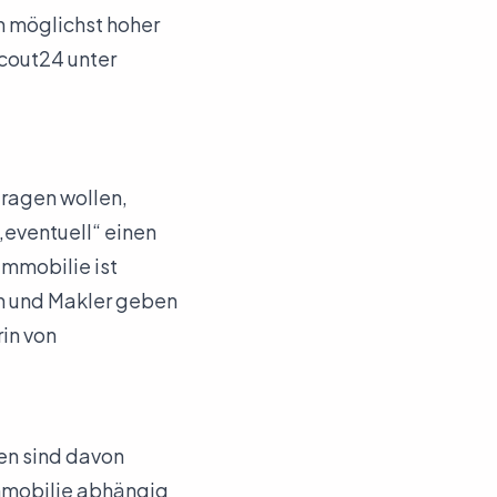
n möglichst hoher
cout24 unter
tragen wollen,
„eventuell“ einen
Immobilie ist
en und Makler geben
in von
en sind davon
Immobilie abhängig