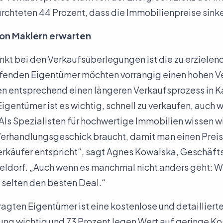
ürchteten 44 Prozent, dass die Immobilienpreise sink
on Maklern erwarten
kt bei den Verkaufsüberlegungen ist die zu erziele
ufenden Eigentümer möchten vorrangig einen hohen V
n entsprechend einen längeren Verkaufsprozess in Ka
igentümer ist es wichtig, schnell zu verkaufen, auch 
„Als Spezialisten für hochwertige Immobilien wissen wi
erhandlungsgeschick braucht, damit man einen Preis 
rkäufer entspricht“, sagt Agnes Kowalska, Geschäfts
eldorf. „Auch wenn es manchmal nicht anders geht: 
 selten den besten Deal.“
ragten Eigentümer ist eine kostenlose und detailliert
g wichtig und 73 Prozent legen Wert auf geringe Kost