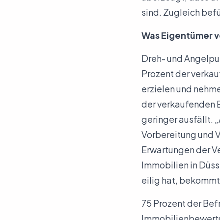
sind. Zugleich bef
Was Eigentümer v
Dreh- und Angelpun
Prozent der verka
erzielen und nehme
der verkaufenden E
geringer ausfällt. 
Vorbereitung und V
Erwartungen der Ve
Immobilien in Düss
eilig hat, bekommt
75 Prozent der Bef
Immobilienbewertun